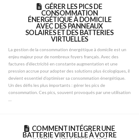
GÉRER LES PICS DE
CONSOMMATION
ÉNERGÉTIQUE À DOMICILE
AVEC DES PANNEAUX
SOLAIRES ET DES BATTERIES
VIRTUELLES
La gestion de la consommation énergétique à domicile est un
enjeu majeur pour de nombreux foyers français. Avec des
factures d’électricité en constante augmentation et une
pression accrue pour adopter des solutions plus écologiques, il
devient essentiel d’optimiser sa consommation énergétique.
Un des défis les plus importants : gérer les pics de
consommation. Ces pics, souvent provoqués par une utilisation
…
COMMENT INTÉGRER UNE
BATTERIE VIRTUELLE À VOTRE